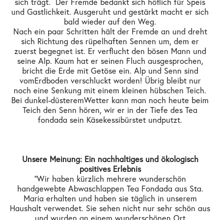
sich trägt. Der Fremde bedankt sich höflich für Speis
und Gastlichkeit. Ausgeruht und gestärkt macht er sich
bald wieder auf den Weg.
Nach ein paar Schritten hält der Fremde an und dreht
sich Richtung des rüpelhaften Sennen um, dem er
zuerst begegnet ist. Er verflucht den bösen Mann und
seine Alp. Kaum hat er seinen Fluch ausgesprochen,
bricht die Erde mit Getöse ein. Alp und Senn sind
vom Erdboden verschluckt worden! Übrig bleibt nur
noch eine Senkung mit einem kleinen hübschen Teich.
Bei dunkel-düsterem Wetter kann man noch heute beim
Teich den Senn hören, wir er in der Tiefe des Tea
fondada sein Käsekessi bürstet und putzt.
Unsere Meinung: Ein nachhaltiges und ökologisch
positives Erlebnis
"Wir haben kürzlich mehrere wunderschön
handgewebte Abwaschlappen Tea Fondada aus Sta.
Maria erhalten und haben sie täglich in unserem
Haushalt verwendet. Sie sehen nicht nur sehr schön aus
und wurden an einem wunderschönen Ort