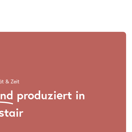
ät & Zeit
and
produziert in
stair