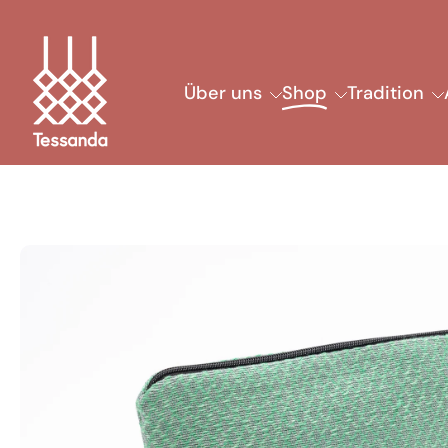
Zum
Inhalt
springen
Über uns
Shop
Tradition
Springe
zu
den
Produktinformationen