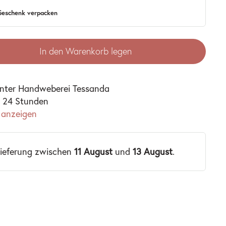
 Geschenk verpacken
In den Warenkorb legen
unter
Handweberei Tessanda
n 24 Stunden
 anzeigen
Lieferung zwischen
11 August
und
13 August
.