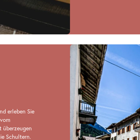
nd erleben Sie
 vom
ät überzeugen
ie Schultern.