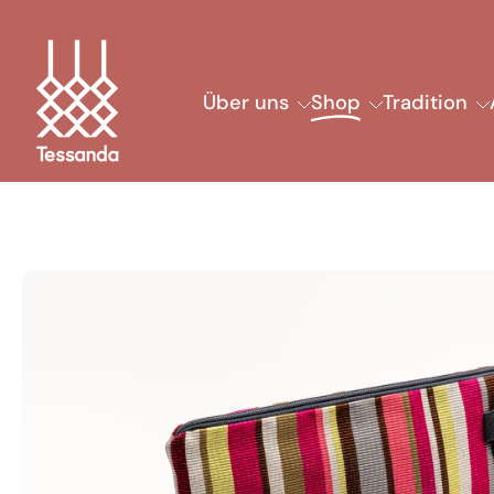
Zum
Inhalt
springen
Über uns
Shop
Tradition
Springe
zu
den
Produktinformationen