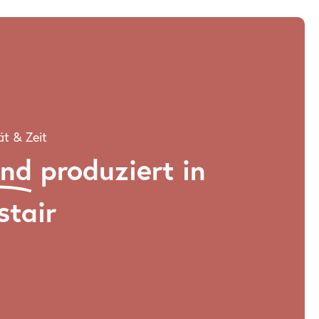
ät & Zeit
and
produziert in
stair