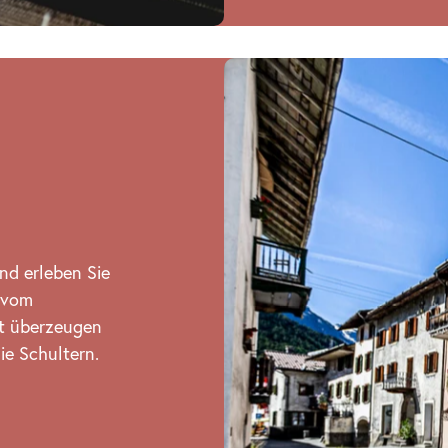
nd erleben Sie
 vom
ät überzeugen
ie Schultern.