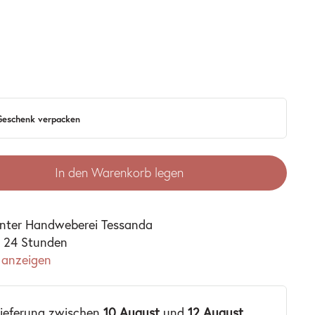
 Geschenk verpacken
In den Warenkorb legen
unter
Handweberei Tessanda
n 24 Stunden
 anzeigen
Lieferung zwischen
10 August
und
12 August
.