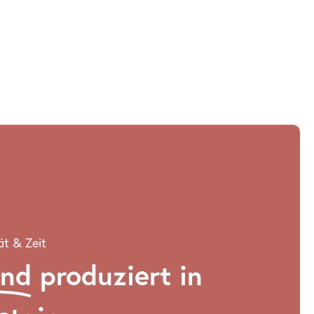
ät & Zeit
and
produziert in