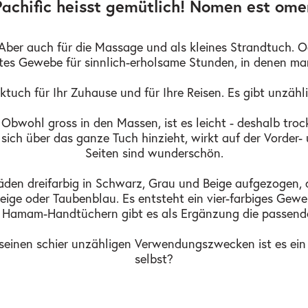
Pachific heisst gemütlich! Nomen est ome
er auch für die Massage und als kleines Strandtuch. O
fektes Gewebe für sinnlich-erholsame Stunden, in denen ma
tuch für Ihr Zuhause und für Ihre Reisen. Es gibt unzähli
ohl gross in den Massen, ist es leicht - deshalb trocknet
sich über das ganze Tuch hinzieht, wirkt auf der Vorder- u
Seiten sind wunderschön.
tfäden dreifarbig in Schwarz, Grau und Beige aufgezogen, 
Beige oder Taubenblau. Es entsteht ein vier-farbiges Geweb
nen Hamam-Handtüchern gibt es als Ergänzung die passen
k seinen schier unzähligen Verwendungszwecken ist es e
selbst?