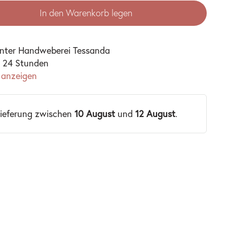
In den Warenkorb legen
unter
Handweberei Tessanda
n 24 Stunden
 anzeigen
Lieferung zwischen
10 August
und
12 August
.