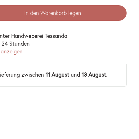
In den Warenkorb legen
unter
Handweberei Tessanda
n 24 Stunden
 anzeigen
Lieferung zwischen
11 August
und
13 August
.