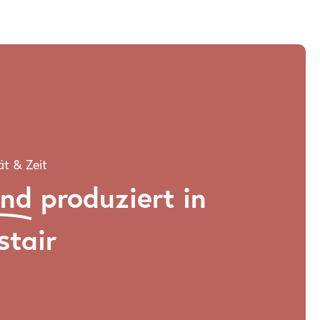
ät & Zeit
and
produziert in
stair