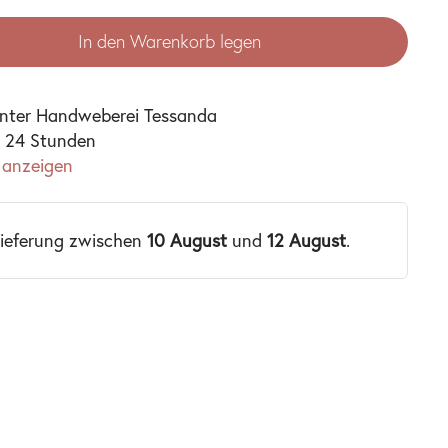
In den Warenkorb legen
unter
Handweberei Tessanda
n 24 Stunden
 anzeigen
Lieferung zwischen
10 August
und
12 August
.