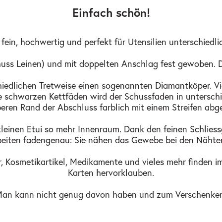
Einfach schön!
 fein, hochwertig und perfekt für Utensilien unterschiedlic
ss Leinen) und mit doppelten Anschlag fest gewoben. Die 
chiedlichen Tretweise einen sogenannten Diamantköper. 
e schwarzen Kettfäden wird der Schussfaden in unterschie
eren Rand der Abschluss farblich mit einem Streifen abge
nen Etui so mehr Innenraum. Dank den feinen Schliessgl
rbeiten fadengenau: Sie nähen das Gewebe bei den Näh
r, Kosmetikartikel, Medikamente und vieles mehr finden im
Karten hervorklauben.
Man kann nicht genug davon haben und zum Verschenken i