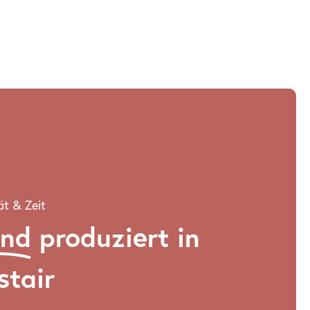
ät & Zeit
and
produziert in
stair