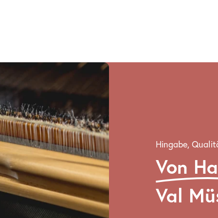
Hingabe, Qualit
Von H
Val Mü