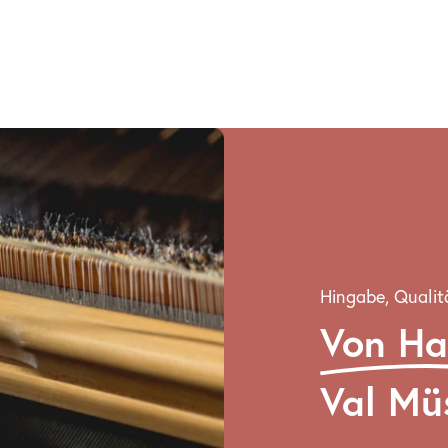
Hingabe, Qualit
Von H
Val Mü