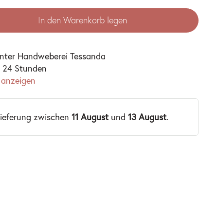
In den Warenkorb legen
unter
Handweberei Tessanda
n 24 Stunden
 anzeigen
Lieferung zwischen
11 August
und
13 August
.