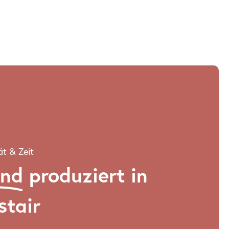
ät & Zeit
and
produziert in
stair