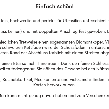
Einfach schön!
 fein, hochwertig und perfekt für Utensilien unterschiedlic
ss Leinen) und mit doppelten Anschlag fest gewoben. Die 
chiedlichen Tretweise einen sogenannten Diamantköper. 
e schwarzen Kettfäden wird der Schussfaden in unterschie
eren Rand der Abschluss farblich mit einem Streifen abge
nen Etui so mehr Innenraum. Dank den feinen Schliessgl
rbeiten fadengenau: Sie nähen das Gewebe bei den Näh
r, Kosmetikartikel, Medikamente und vieles mehr finden im
Karten hervorklauben.
Man kann nicht genug davon haben und zum Verschenken i