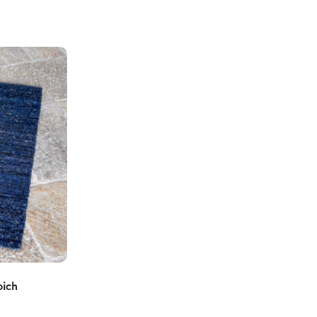
n
pich