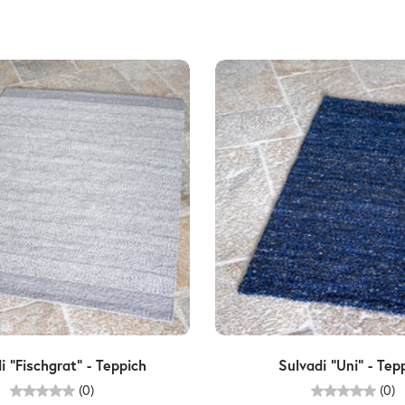
Wählen Sie Optionen
Wählen Sie Optione
i "Fischgrat" - Teppich
Sulvadi "Uni" - Tep
(0)
(0)