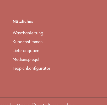
Nützliches
Waschanleitung
Kundenstimmen
Lieferangaben
Medienspiegel
Teppichkonfigurator
essanda
.
Mit viel 🤍 erstellt von Tradeum