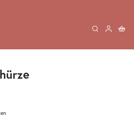
hürze
ken