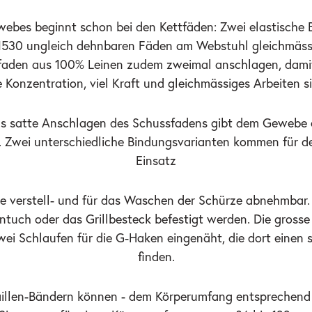
webes beginnt schon bei den Kettfäden: Zwei elastische
t 1530 ungleich dehnbaren Fäden am Webstuhl gleichmässi
faden aus 100% Leinen zudem zweimal anschlagen, damit
 Konzentration, viel Kraft und gleichmässiges Arbeiten 
as satte Anschlagen des Schussfadens gibt dem Gewebe ei
Zwei unterschiedliche Bindungsvarianten kommen für den
Einsatz
e verstell- und für das Waschen der Schürze abnehmbar.
uch oder das Grillbesteck befestigt werden. Die grosse 
 zwei Schlaufen für die G-Haken eingenäht, die dort eine
finden.
aillen-Bändern können - dem Körperumfang entsprechend 