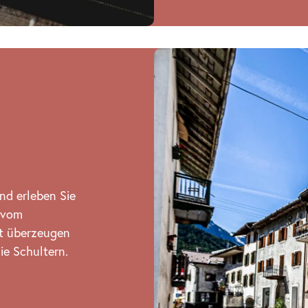
nd erleben Sie
 vom
ät überzeugen
ie Schultern.