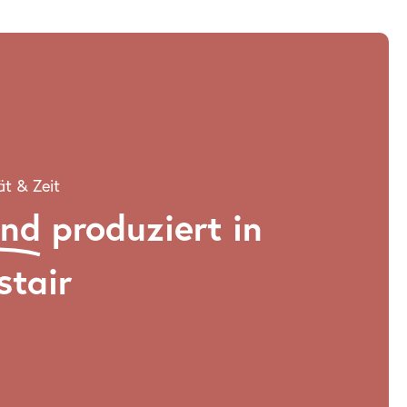
ät & Zeit
and
produziert in
stair