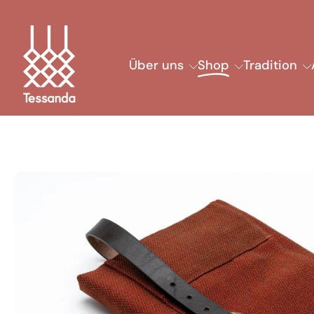
Zum
Inhalt
springen
Über uns
Shop
Tradition
Springe
zu
den
Produktinformationen