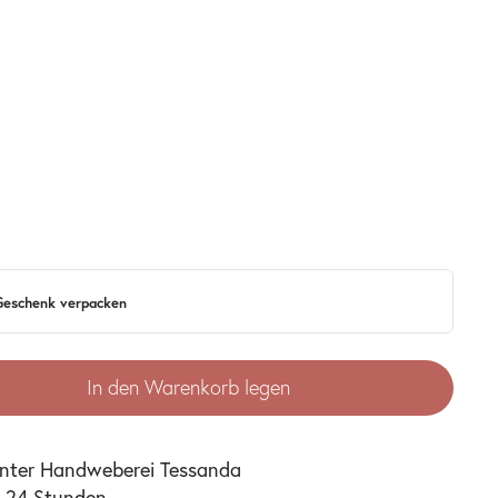
 Geschenk verpacken
In den Warenkorb legen
unter
Handweberei Tessanda
n 24 Stunden