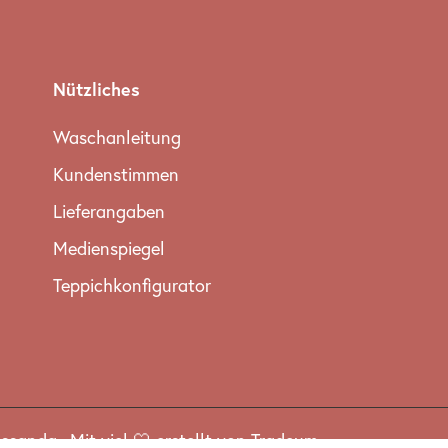
Nützliches
Waschanleitung
Kundenstimmen
Lieferangaben
Medienspiegel
Teppichkonfigurator
essanda
.
Mit viel 🤍 erstellt von Tradeum