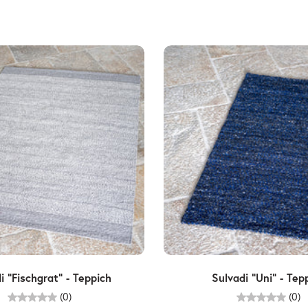
Wählen Sie Optionen
Wählen Sie Optione
i "Fischgrat" - Teppich
Sulvadi "Uni" - Tep
(0)
(0)