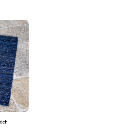
n
pich